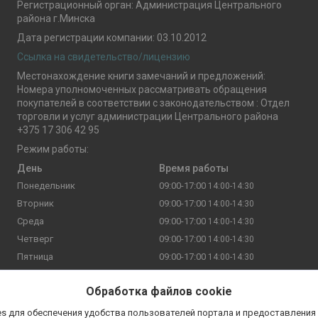
Регистрационный орган: Администрация Центрального
района г.Минска
Дата регистрации компании: 03.10.2012
Ссылка на свидетельство/лицензию
Местонахождение книги замечаний и предложений:
Номера уполномоченных рассматривать обращения
покупателей в соответствии с законодательством : Отдел
торговли и услуг администрации Центрального района
+375 17 306 42 95
Режим работы:
День
Время работы
Понедельник
09:00-17:00
14:00-14:30
Вторник
09:00-17:00
14:00-14:30
Среда
09:00-17:00
14:00-14:30
Четверг
09:00-17:00
14:00-14:30
Пятница
09:00-17:00
14:00-14:30
Суббота
11:00-19:00
14:00-14:30
Обработка файлов cookie
Воскресенье
Выходной
s для обеспечения удобства пользователей портала и предоставления