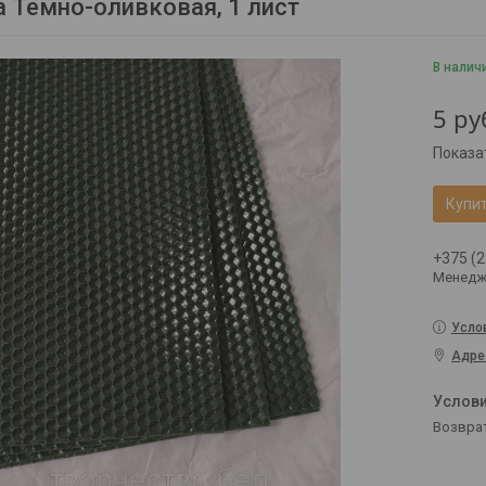
 Темно-оливковая, 1 лист
В налич
5
ру
Показа
Купи
+375 (2
Менедж
Усло
Адре
возвра