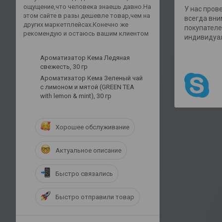
ощущение,что человека знаешь давно.На
У нас пров
этом сайте в разы дешевле товар,чем на
всегда вни
других маркетплейсах.Конечно же
покупателе
рекомендую и остаюсь вашим клиентом
индивидуал
Ароматизатор Кема Ледяная
свежесть, 30 гр
Ароматизатор Кема Зеленый чай
с лимоном и мятой (GREEN TEA
with lemon & mint), 30 гр
Хорошее обслуживание
Актуальное описание
Быстро связались
Быстро отправили товар