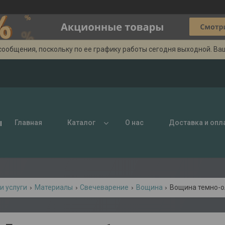
сообщения, поскольку по ее графику работы сегодня выходной. Ва
ы
Главная
Каталог
О нас
Доставка и опл
и услуги
Материалы
Свечеварение
Вощина
Вощина темно-ол