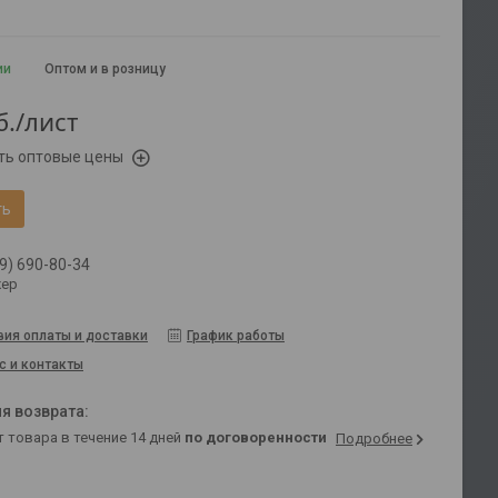
ии
Оптом и в розницу
б.
/лист
ть оптовые цены
ть
9) 690-80-34
ер
вия оплаты и доставки
График работы
с и контакты
т товара в течение 14 дней
по договоренности
Подробнее