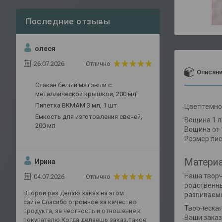
олеся
26.07.2026
Отлично
Описан
Стакан белый матовый с
металлической крышкой, 200 мл
Пипетка BKMAM 3 мл, 1 шт
Цвет темн
Емкость для изготовления свечей,
Вощина 1 ли
200 мл
Вощина от 1
Размер лис
Материа
Ирина
Наша творч
04.07.2026
Отлично
родственны
Второй раз делаю заказ на этом
развиваемс
сайте.Спасибо огромное за качество
Творческая
продукта, за честность и отношение к
Ваши заказ
покупателю.Когда делаешь заказ,такое