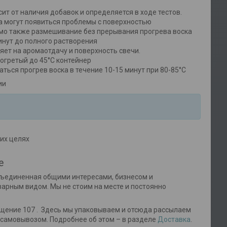
ит от наличия добавок и определяется в ходе тестов.
а могут появиться проблемы с поверхностью
имо также размешивание без прерывания прогрева воска
инут до полного растворения
яет на аромаотдачу и поверхность свечи.
рогретый до 45°C контейнер
ься прогрев воска в течение 10-15 минут при 80-85°C
ии
их целях
е
объединенная общими интересами, бизнесом и
варным видом. Мы не стоим на месте и постоянно
ещение 107 . Здесь мы упаковываем и отсюда рассылаем
 самовывозом. Подробнее об этом – в разделе
Доставка
.