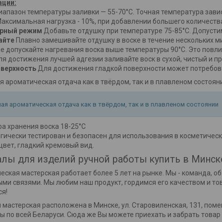
ции:
апазон температуры заливки — 55-70°C. Точная температура завис
аксимальная нагрузка - 10%, при добавлении большего количеств
урный режим
Добавьте отдушку при температуре 75-85°C. Допуст
айте
Плавно замешивайте отдушку в воске в течение нескольких м
е допускайте нагревания воска выше температуры 90°C. Это повли
я достижения лучшей адгезии заливайте воск в сухой, чистый и п
оверхность
Для достижения гладкой поверхности может потребоват
 ароматическая отдача как в твёрдом, так и в плавленом состоян
ая ароматическая отдача как в твёрдом, так и в плавленом состоянии
а хранения воска 18-25°C
ически тестирован и безопасен для использования в косметическ
вет, гладкий кремовый вид.
лы для изделий ручной работы купить в Минск
еская мастерская работает более 5 лет на рынке. Мы - команда, 
ми связями. Мы любим наш продукт, гордимся его качеством и то
я!
 мастерская расположена в Минске, ул. Старовиленская, 131, пом
ы по всей Беларуси. Сюда же Вы можете приехать и забрать товар