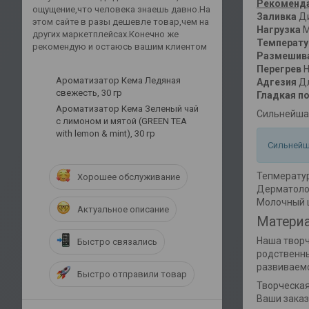
Рекоменда
ощущение,что человека знаешь давно.На
Заливка
Ди
этом сайте в разы дешевле товар,чем на
Нагрузка
М
других маркетплейсах.Конечно же
Температ
рекомендую и остаюсь вашим клиентом
Размешив
Перегрев
Н
Ароматизатор Кема Ледяная
Адгезия
Дл
свежесть, 30 гр
Гладкая п
Ароматизатор Кема Зеленый чай
Сильнейшая
с лимоном и мятой (GREEN TEA
with lemon & mint), 30 гр
Сильнейш
Тепмератур
Хорошее обслуживание
Дерматолог
Молочный ц
Актуальное описание
Материа
Наша творч
Быстро связались
родственны
развиваемс
Быстро отправили товар
Творческая
Ваши заказ