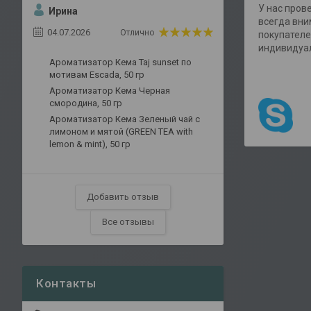
У нас пров
Ирина
всегда вни
04.07.2026
Отлично
покупателе
индивидуал
Ароматизатор Кема Taj sunset по
мотивам Escada, 50 гр
Ароматизатор Кема Черная
смородина, 50 гр
Ароматизатор Кема Зеленый чай с
лимоном и мятой (GREEN TEA with
lemon & mint), 50 гр
Добавить отзыв
Все отзывы