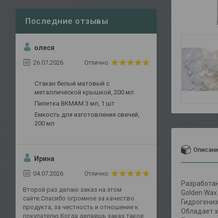
олеся
26.07.2026
Отлично
Стакан белый матовый с
металлической крышкой, 200 мл
Пипетка BKMAM 3 мл, 1 шт
Емкость для изготовления свечей,
200 мл
Описан
Ирина
04.07.2026
Отлично
Разработан
Второй раз делаю заказ на этом
Golden Wax
сайте.Спасибо огромное за качество
Гидрогениз
продукта, за честность и отношение к
Обладает х
покупателю.Когда делаешь заказ,такое