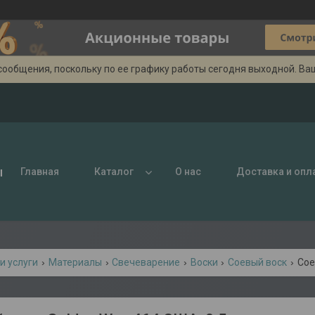
сообщения, поскольку по ее графику работы сегодня выходной. Ва
ы
Главная
Каталог
О нас
Доставка и опл
и услуги
Материалы
Свечеварение
Воски
Соевый воск
Сое