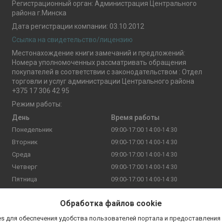
Регистрационный орган: Администрация Центрального
района г.Минска
Дата регистрации компании: 03.10.2012
Ссылка на свидетельство/лицензию
Местонахождение книги замечаний и предложений:
Номера уполномоченных рассматривать обращения
покупателей в соответствии с законодательством : Отдел
торговли и услуг администрации Центрального района
+375 17 306 42 95
Режим работы:
День
Время работы
Понедельник
09:00-17:00
14:00-14:30
Вторник
09:00-17:00
14:00-14:30
Среда
09:00-17:00
14:00-14:30
Четверг
09:00-17:00
14:00-14:30
Пятница
09:00-17:00
14:00-14:30
Суббота
11:00-19:00
14:00-14:30
Обработка файлов cookie
Воскресенье
Выходной
s для обеспечения удобства пользователей портала и предоставления