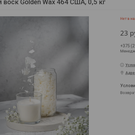
 воск Golden Wax 464 США, 0,5 кг
Нет в н
23
р
+375 (2
Менедж
Усло
Адре
возвра