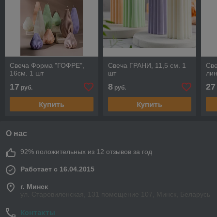
Свеча Форма "ГОФРЕ",
Свеча ГРАНИ, 11,5 см. 1
Све
16см. 1 шт
шт
лин
17
8
27
руб.
руб.
Купить
Купить
О нас
92% положительных из 12 отзывов за год
Работает с 16.04.2015
г. Минск
ул. Старовиленская, 131 помещение 107, Минск, Беларусь
Контакты