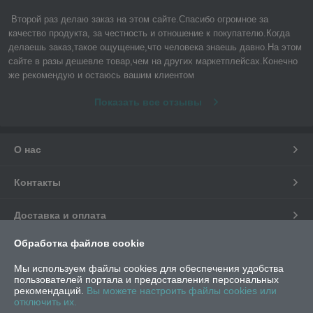
Второй раз делаю заказ на этом сайте.Спасибо огромное за 
качество продукта, за честность и отношение к покупателю.Когда 
делаешь заказ,такое ощущение,что человека знаешь давно.На этом 
сайте в разы дешевле товар,чем на других маркетплейсах.Конечно 
же рекомендую и остаюсь вашим клиентом
Показать все отзывы
О нас
Контакты
Доставка и оплата
Обработка файлов cookie
График работы
Мы используем файлы cookies для обеспечения удобства
пользователей портала и предоставления персональных
Полная версия сайта
рекомендаций.
Вы можете настроить файлы cookies или
отключить их.