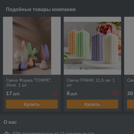
Подобные товары компании
Свеча Форма "ГОФРЕ",
Свеча ГРАНИ, 11,5 см. 1
Све
16см. 1 шт
шт
17
8
30
руб.
руб.
Купить
Купить
О нас
92% положительных из 12 отзывов за год