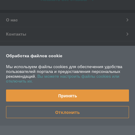
О нас
Контакты
Доставка и оплата
Обработка файлов cookie
График работы
Мы используем файлы cookies для обеспечения удобства
пользователей портала и предоставления персональных
рекомендаций.
Вы можете настроить файлы cookies или
Полная версия сайта
отключить их.
Политика обработки cookies
Принять
Сайт создан на платформе Deal.by
Отклонить