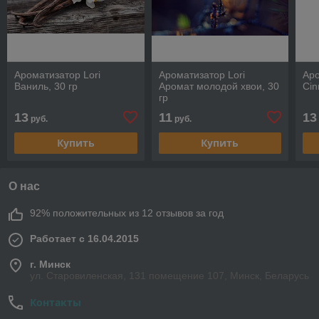
Ароматизатор Lori
Ароматизатор Lori
Аро
Ваниль, 30 гр
Аромат молодой хвои, 30
Cin
гр
13
11
13
руб.
руб.
Купить
Купить
О нас
92% положительных из 12 отзывов за год
Работает с 16.04.2015
г. Минск
ул. Старовиленская, 131 помещение 107, Минск, Беларусь
Контакты