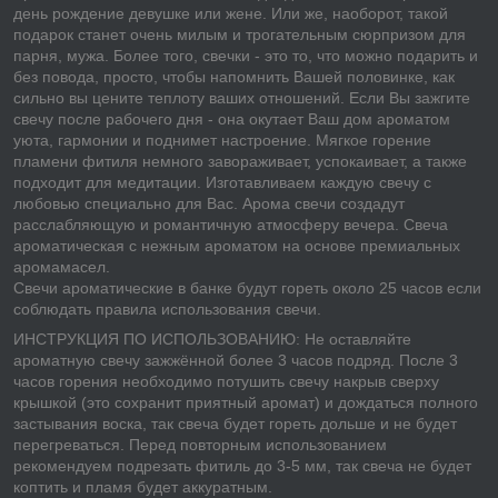
день рождение девушке или жене. Или же, наоборот, такой
подарок станет очень милым и трогательным сюрпризом для
парня, мужа. Более того, свечки - это то, что можно подарить и
без повода, просто, чтобы напомнить Вашей половинке, как
сильно вы цените теплоту ваших отношений. Если Вы зажгите
свечу после рабочего дня - она окутает Ваш дом ароматом
уюта, гармонии и поднимет настроение. Мягкое горение
пламени фитиля немного завораживает, успокаивает, а также
подходит для медитации. Изготавливаем каждую свечу с
любовью специально для Вас. Арома свечи создадут
расслабляющую и романтичную атмосферу вечера. Свеча
ароматическая с нежным ароматом на основе премиальных
аромамасел.
Свечи ароматические в банке будут гореть около 25 часов если
соблюдать правила использования свечи.
ИНСТРУКЦИЯ ПО ИСПОЛЬЗОВАНИЮ: Не оставляйте
ароматную свечу зажжённой более 3 часов подряд. После 3
часов горения необходимо потушить свечу накрыв сверху
крышкой (это сохранит приятный аромат) и дождаться полного
застывания воска, так свеча будет гореть дольше и не будет
перегреваться. Перед повторным использованием
рекомендуем подрезать фитиль до 3-5 мм, так свеча не будет
коптить и пламя будет аккуратным.