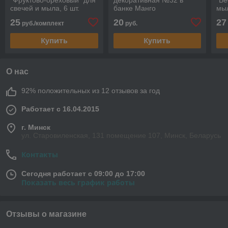
свечей и мыла, 6 шт.
банке Манго
мыл
25
20
27
руб./комплект
руб.
Купить
Купить
О нас
92% положительных из 12 отзывов за год
Работает с 16.04.2015
г. Минск
ул. Старовиленская, 131 помещение 107, Минск, Беларусь
Контакты
Сегодня работает с 09:00 до 17:00
Показать весь график работы
Отзывы о магазине