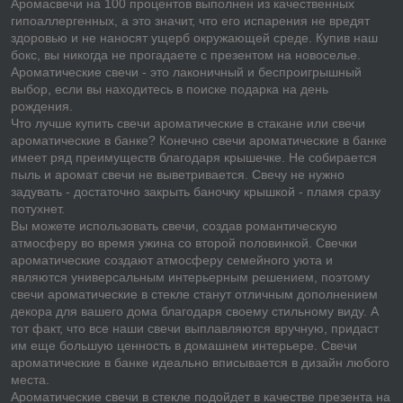
Аромасвечи на 100 процентов выполнен из качественных
гипоаллергенных, а это значит, что его испарения не вредят
здоровью и не наносят ущерб окружающей среде. Купив наш
бокс, вы никогда не прогадаете с презентом на новоселье.
Ароматические свечи - это лаконичный и беспроигрышный
выбор, если вы находитесь в поиске подарка на день
рождения.
Что лучше купить свечи ароматические в стакане или свечи
ароматические в банке? Конечно свечи ароматические в банке
имеет ряд преимуществ благодаря крышечке. Не собирается
пыль и аромат свечи не выветривается. Свечу не нужно
задувать - достаточно закрыть баночку крышкой - пламя сразу
потухнет.
Вы можете использовать свечи, создав романтическую
атмосферу во время ужина со второй половинкой. Свечки
ароматические создают атмосферу семейного уюта и
являются универсальным интерьерным решением, поэтому
свечи ароматические в стекле станут отличным дополнением
декора для вашего дома благодаря своему стильному виду. А
тот факт, что все наши свечи выплавляются вручную, придаст
им еще большую ценность в домашнем интерьере. Свечи
ароматические в банке идеально вписывается в дизайн любого
места.
Ароматические свечи в стекле подойдет в качестве презента на