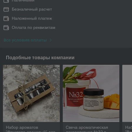
Наличными
Безналичный расчет
Наложенный платеж
Оплата по реквизитам
Все условия оплаты
Подобные товары компании
Набор ароматов
Свеча ароматическая
На
"Фруктово-ореховый" для
декоративная №32 в
"Ве