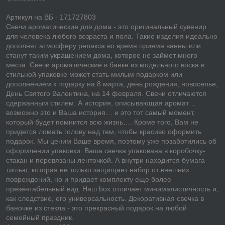
Артикул на ВБ - 171727803
Свечи ароматические для дома - это оригинальный сувенир
для человека любого возраста и пола. Такие изделия идеально
дополнят атмосферу релакса во время приема ванны или
станут таким украшением дома, которое не займет много
места. Свечи ароматические в банке из модельного воска в
стильной упаковке может стать милым подарком или
дополнением к подарку на 8 марта, день рождения, новоселье,
День Святого Валентина, на 14 февраля. Свечи отличаются
сдержанным стилем. А история, описывающая аромат…
возможно это и Ваша история… и это тот самый момент,
который будет помнится всю жизнь…. Кроме того, Вам не
придется ломать голову над тем, чтобы красиво оформить
подарок. Мы ценим Ваше время, поэтому уже позаботились об
оформлении упаковки. Ваша свечка упакована в коробочку-
стакан и перевязаны ленточкой. А внутри находится бумага
тишью, которая не только защищает набор от внешних
повреждений, но и придает комплекту еще более
презентабельный вид. Наш box отличает минималистичность и,
как следствие, его универсальность. Декоративная свечка в
баночке из стекла - это прекрасный подарок на любой
семейный праздник.