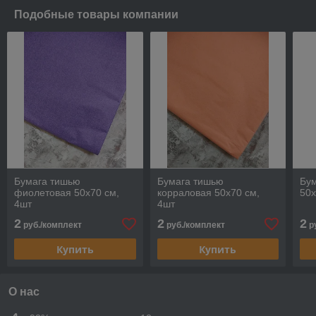
Подобные товары компании
Бумага тишью
Бумага тишью
Бу
фиолетовая 50х70 см,
корраловая 50х70 см,
50х
4шт
4шт
2
2
2
руб./комплект
руб./комплект
р
Купить
Купить
О нас