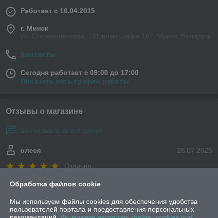
Работает с 16.04.2015
г. Минск
ул. Старовиленская, 131 помещение 107, Минск, Беларусь
Контакты
Сегодня работает с 09:00 до 17:00
Показать весь график работы
Отзывы о магазине
165 отзывов за всё время
олеся
26.07.2026
Отлично
Обработка файлов cookie
Ирина
04.07.2026
Мы используем файлы cookies для обеспечения удобства
Отлично
пользователей портала и предоставления персональных
рекомендаций.
Вы можете настроить файлы cookies или