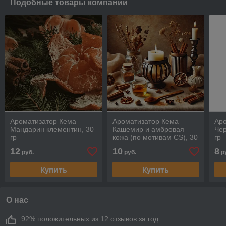
Подобные товары компании
Ароматизатор Кема
Ароматизатор Кема
Ар
Мандарин клементин, 30
Кашемир и амбровая
Че
гр
кожа (по мотивам CS), 30
гр
гр
12
10
8
руб.
руб.
р
Купить
Купить
О нас
92% положительных из 12 отзывов за год