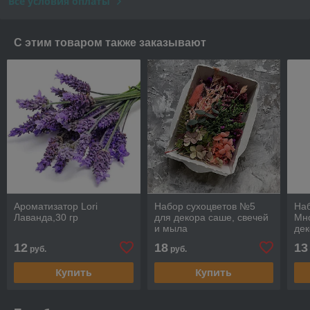
Все условия оплаты
С этим товаром также заказывают
Ароматизатор Lori
Набор сухоцветов №5
Наб
Лаванда,30 гр
для декора саше, свечей
Мн
и мыла
дек
мы
12
18
13
руб.
руб.
Купить
Купить