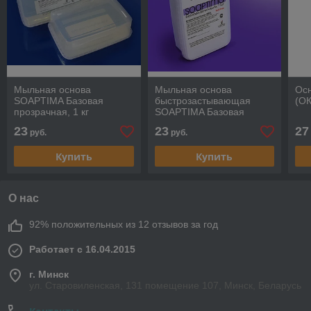
Мыльная основа
Мыльная основа
Ос
SOAPTIMA Базовая
быстрозастывающая
(ОК
прозрачная, 1 кг
SOAPTIMA Базовая
белая PRO, 1 кг
23
23
27
руб.
руб.
Купить
Купить
О нас
92% положительных из 12 отзывов за год
Работает с 16.04.2015
г. Минск
ул. Старовиленская, 131 помещение 107, Минск, Беларусь