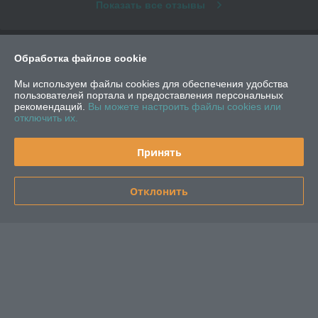
Показать все отзывы
О нас
Обработка файлов cookie
Мы используем файлы cookies для обеспечения удобства
Контакты
пользователей портала и предоставления персональных
рекомендаций.
Вы можете настроить файлы cookies или
отключить их.
Доставка и оплата
Принять
График работы
Полная версия сайта
Отклонить
Политика обработки cookies
Сайт создан на платформе Deal.by