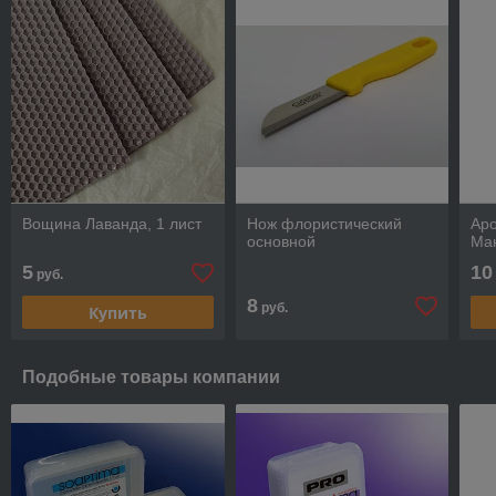
Вощина Лаванда, 1 лист
Нож флористический
Ар
основной
Ман
5
10
руб.
8
руб.
Купить
Подобные товары компании