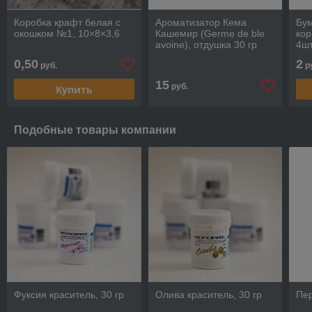
Коробка крафт белая с
Ароматизатор Кема
Бу
окошком №1, 10×8×3,6
Кашемир (Germe de ble
кор
avoine), отдушка 30 гр
4ш
0,50
2
руб.
р
15
руб.
Купить
Подобные товары компании
Фуксия краситель, 30 гр
Олива краситель, 30 гр
Пер