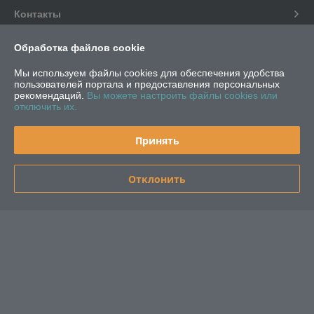
Контакты
Доставка и оплата
Обработка файлов cookie
Мы используем файлы cookies для обеспечения удобства
График работы
пользователей портала и предоставления персональных
рекомендаций.
Вы можете настроить файлы cookies или
отключить их.
Полная версия сайта
Принять
Политика обработки cookies
Отклонить
Сайт создан на платформе Deal.by
Информация для покупателя
Индивидуальный предприниматель:
ИП Шабуневич Наталья
Владиславовна
г.Минск, пер.3-ий Долгиновский, д.9 кв.1