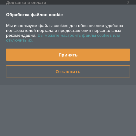
Доставка и оплата
Обработка файлов cookie
График работы
Мы используем файлы cookies для обеспечения удобства
пользователей портала и предоставления персональных
Полная версия сайта
рекомендаций.
Вы можете настроить файлы cookies или
отключить их.
Политика обработки cookies
Принять
Сайт создан на платформе Deal.by
Отклонить
Информация для покупателя
Индивидуальный предприниматель:
ИП Шабуневич Наталья
Владиславовна
г.Минск, пер.3-ий Долгиновский, д.9 кв.1
Регистрационный номер ЕГР: 191825652
УНП: 191825652